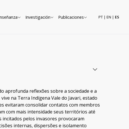
nseñanza
Investigación
Publicaciones
PT
|
EN
|
ES
o aprofunda reflexões sobre a sociedade e a
vive na Terra Indígena Vale do Javari, estado
les evitaram consolidar contatos com membros
m com mais intensidade seus territórios até
os incitados pelos invasores provocaram
cisões internas, dispersões e isolamento