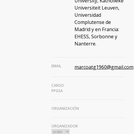
University, Katholieke
Universiteit Leuven,
Universidad
Complutense de
Madrid y en Francia:
EHESS, Sorbonne y
Nanterre.
EMAIL
marcoatg1960@gmail.com
CARGO
PPGSA
ORGANIZACIÓN
ORGANIZADOR