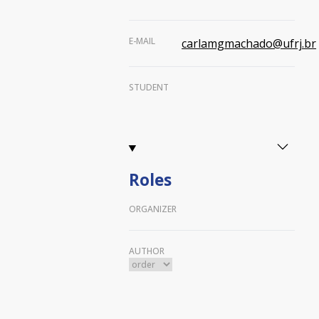
E-MAIL
carlamgmachado@ufrj.br
STUDENT
Roles
ORGANIZER
AUTHOR