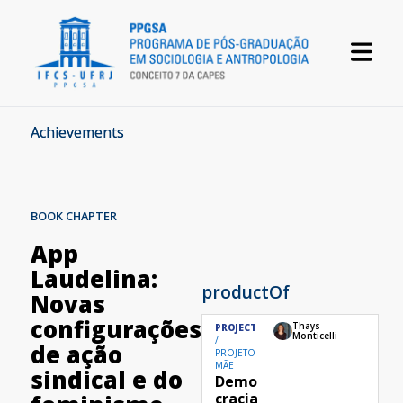
Achievements
BOOK CHAPTER
App
Laudelina:
productOf
Novas
configurações
Thays
PROJECT
Monticelli
de ação
PROJETO
MÃE
sindical e do
Demo
cracia