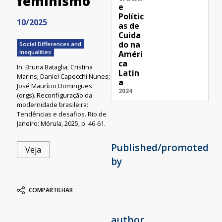
feminismo
e
Polític
10/2025
as de
Cuida
do na
Social Differences and
Inequalities
Améri
ca
In: Bruna Bataglia; Cristina
Latin
Marins; Daniel Capecchi Nunes;
a
José Maurício Domingues
2024
(orgs). Reconfiguração da
modernidade brasileira:
Tendências e desafios. Rio de
Janeiro: Mórula, 2025, p. 46-61.
Published/promoted
Veja
by
COMPARTILHAR
author