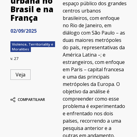
urbana no
espaço público dos grandes
Brasil e na
centros urbanos
França
brasileiros, com enfoque
no Rio de Janeiro, em
02/09/2025
diálogo com São Paulo – as
duas maiores metrópoles
Violence, Territoriality e
do país, representativas da
Moralities
América Latina –; e
v. 27
estrangeiros, com enfoque
em Paris – capital francesa
Veja
e uma das principais
metrópoles da Europa. O
objetivo da análise é
compreender como esse
COMPARTILHAR
problema é experimentado
e enfrentado nos dois
países, recorrendo a uma
pesquisa anterior e a
outras em andamento,