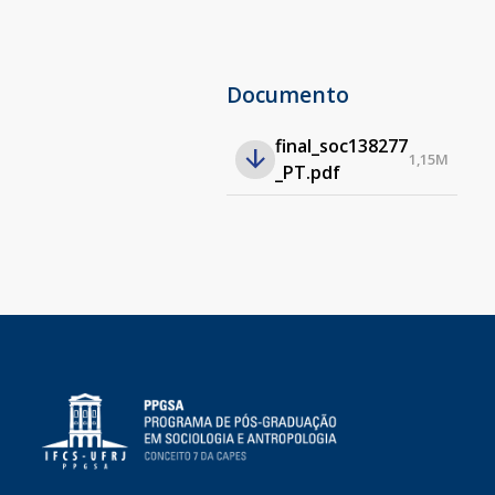
Documento
final_soc138277
1,15M
_PT.pdf